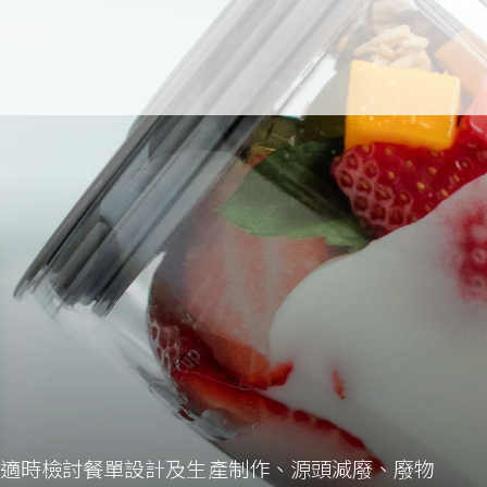
適時檢討餐單設計及生產制作、源頭減廢、廢物