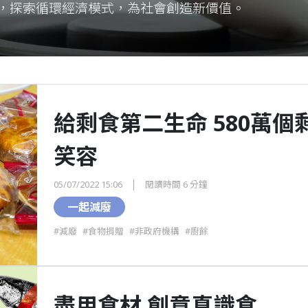
贈，探索循環經濟模式，為社會創造新價值。
給剩食第二生命 580萬個剩餘麵包換取的
笑容
05/07/2022 15:06
閱讀時間 6 分鐘
一起減廢
#減廢
#食物捐贈
#非政府機構
#廚餘
盡用食材 創意真識食