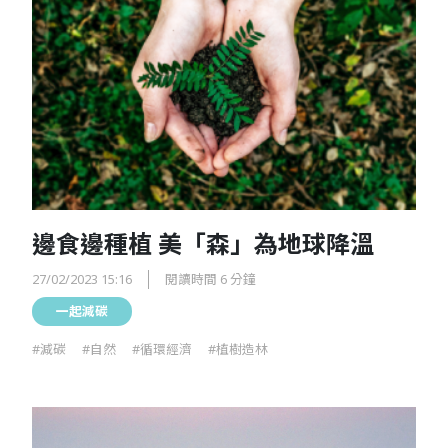
邊食邊種植 美「森」為地球降溫
27/02/2023 15:16
閱讀時間 6 分鐘
一起減碳
#減碳
#自然
#循環經濟
#植樹造林