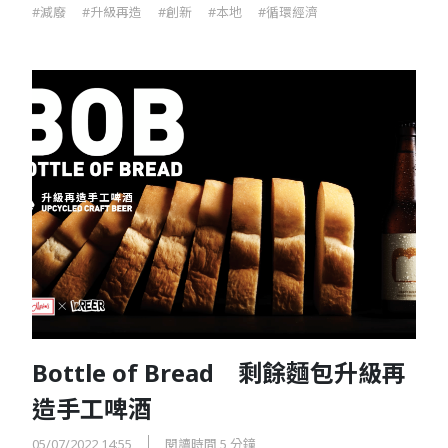
#減廢
#升級再造
#創新
#本地
#循環經濟
Bottle of Bread 剩餘麵包升級再
造手工啤酒
05/07/2022 14:55
閱讀時間 5 分鐘