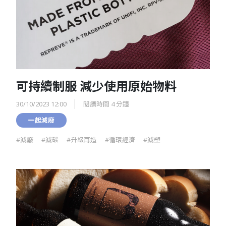
可持續制服 減少使用原始物料
30/10/2023 12:00
閱讀時間 4 分鐘
一起減廢
#減廢
#減碳
#升級再造
#循環經濟
#減塑