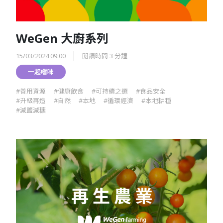
WeGen 大廚系列
15/03/2024 09:00
閱讀時間 3 分鐘
一起嚐味
#善用資源
#健康飲食
#可持續之選
#食品安全
#升級再造
#自然
#本地
#循環經濟
#本地耕種
#減鹽減糖