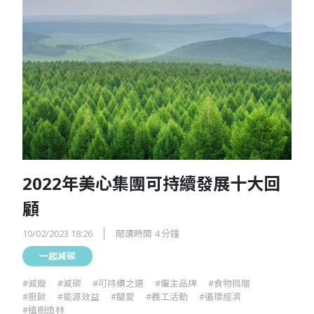
2022年美心集團可持續發展十大回
顧
10/02/2023 18:26
閱讀時間 4 分鐘
一起減碳
#減廢
#減碳
#可持續之選
#僱主品牌
#食物捐贈
#廚餘
#能源效益
#關愛
#義工活動
#循環經濟
#植樹造林