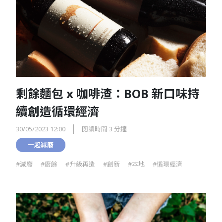
剩餘麵包 x 咖啡渣：BOB 新口味持
續創造循環經濟
30/05/2023 12:00
閱讀時間 3 分鐘
一起減廢
#減廢
#廚餘
#升級再造
#創新
#本地
#循環經濟