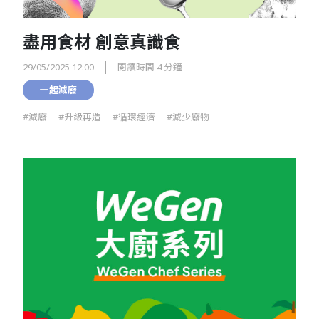
盡用食材 創意真識食
29/05/2025 12:00
閱讀時間 4 分鐘
一起減廢
#減廢
#升級再造
#循環經濟
#減少廢物