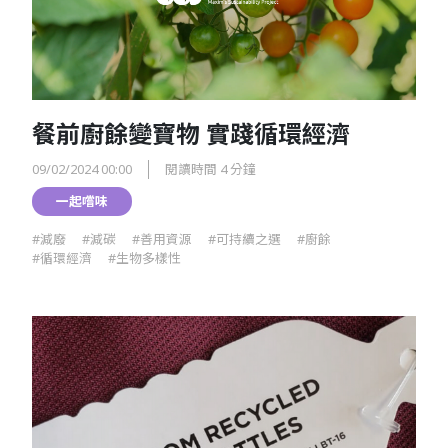
餐前廚餘變寶物 實踐循環經濟
09/02/2024 00:00
閱讀時間 4 分鐘
一起嚐味
#減廢
#減碳
#善用資源
#可持續之選
#廚餘
#循環經濟
#生物多樣性