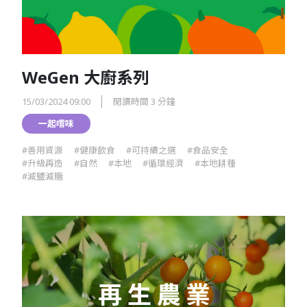
WeGen 大廚系列
15/03/2024 09:00
閱讀時間 3 分鐘
一起嚐味
#善用資源
#健康飲食
#可持續之選
#食品安全
#升級再造
#自然
#本地
#循環經濟
#本地耕種
#減鹽減糖