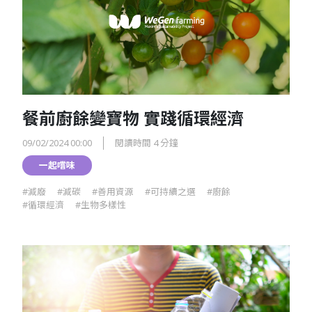
餐前廚餘變寶物 實踐循環經濟
09/02/2024 00:00
閱讀時間 4 分鐘
一起嚐味
#減廢
#減碳
#善用資源
#可持續之選
#廚餘
#循環經濟
#生物多樣性