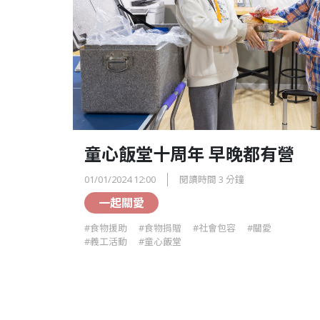
童心飯堂十周年 早晚都有營
01/01/2024 12:00
閱讀時間 3 分鐘
一起關愛
#食物援助
#食物捐贈
#社會包容
#關愛
#義工活動
#童心飯堂