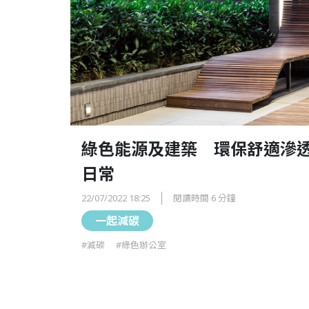
綠色能源及建築 環保舒適滲
日常
22/07/2022 18:25
閱讀時間 6 分鐘
一起減碳
#減碳
#綠色辦公室