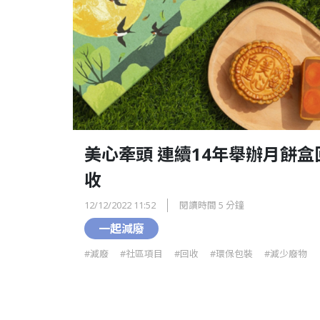
美心牽頭 連續14年舉辦月餅盒
收
12/12/2022 11:52
閱讀時間 5 分鐘
一起減廢
#減廢
#社區項目
#回收
#環保包裝
#減少廢物