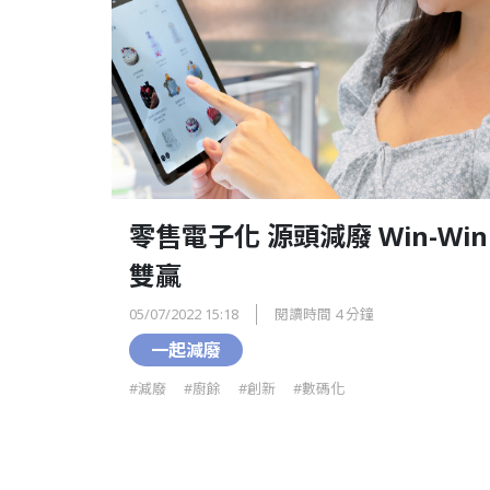
零售電子化 源頭減廢 Win-Win
雙贏
05/07/2022 15:18
閱讀時間 4 分鐘
一起減廢
#減廢
#廚餘
#創新
#數碼化