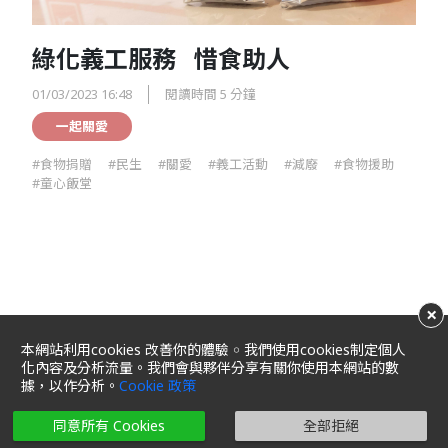
綠化義工服務 惜食助人
01/03/2023 16:48
閱讀時間 5 分鐘
一起關愛
#食物捐贈
#民生
#關愛
#義工活動
#減廢
#食物援助
#童心飯堂
×
本網站利用cookies 改善你的體驗 ￮ 我們使用cookies制定個人
化內容及分析流量。我們會與夥伴分享有關你使用本網站的數
據，以作分析。
Cookie 政策
條款及細則
私隱政策及聲明
Cookie 政策
Cookie 設定
網頁指南
同意所有 Cookies
全部拒絕
Copyright 2025 美心食品有限公司，保留一切權利。